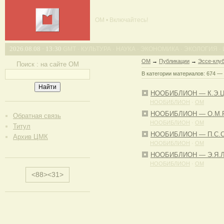
ОМ • Включайтесь!
2026.08.08 · 13:30
GMT · КУЛЬТУРА · НАУКА · ЭКОНОМИКА · ЭКОЛОГИЯ ·
ОМ
→
Публикации
→
Эссе-клу
Поиск : на сайте ОМ
В категории материалов: 674 —
.
НООБИБЛИОН ― К.Э.Ци
НООБИБЛИОН
·
ОМ
НООБИБЛИОН ― О.М.Рой
Обратная связь
НООБИБЛИОН
·
ОМ
Титул
НООБИБЛИОН ― П.С.Сер
Архив ЦМК
НООБИБЛИОН
·
ОМ
НООБИБЛИОН ― Э.Я.Ле
НООБИБЛИОН
·
ОМ
<88><31>