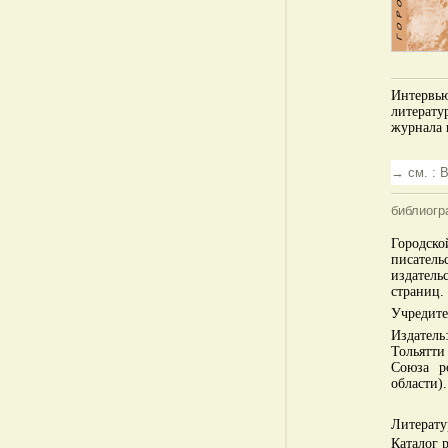
Интервью
литерату
журнала в
→ см. : 
библиогр
Городско
писател
издатель
страниц.
Учредите
Издател
Тольятти
Союза р
области).
Литерату
Каталог р