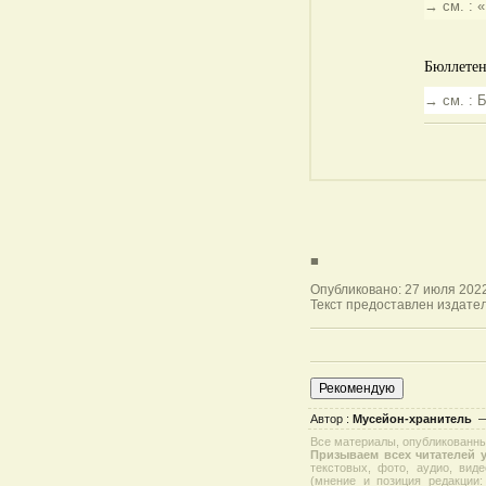
→ см. : 
Бюллетен
→ см. : 
■
Опубликовано: 27 июля 2022
Текст предоставлен издател
Автор :
Мусейон-хранитель
Все материалы, опубликованные
Призываем всех читателей у
текстовых, фото, аудио, вид
(мнение и позиция редакции