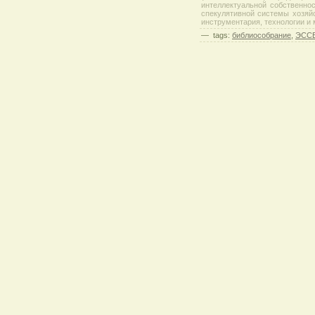
интеллектуальной собственно
спекулятивной системы хозяйс
инструментария, технологии и
—
tags:
библиособрание
,
ЭССЕ