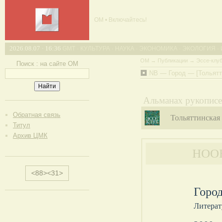
ОМ • Включайтесь!
2026.08.07 · 16:36
GMT · КУЛЬТУРА · НАУКА · ЭКОНОМИКА · ЭКОЛОГИЯ ·
ОМ
→
Публикации
→
Эссе-клу
Поиск : на сайте ОМ
NB — Город — [Тольятт
.
Альманах рукописей
Обратная связь
Тольяттинская
Титул
Архив ЦМК
НОО
<88><31>
Город
Литерат