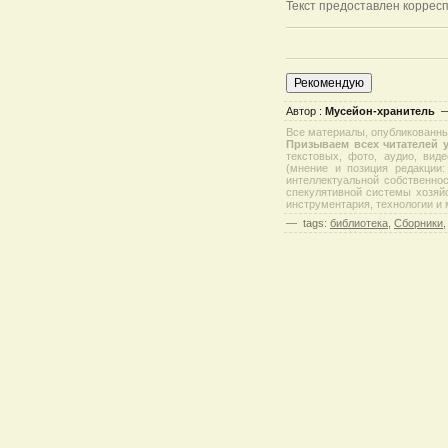
Текст предоставлен корресп
Автор :
Мусейон-хранитель
Все материалы, опубликованные
Призываем всех читателей у
текстовых, фото, аудио, вид
(мнение и позиция редакции
интеллектуальной собственно
спекулятивной системы хозяйс
инструментария, технологии и
—
tags:
библиотека
,
Сборники