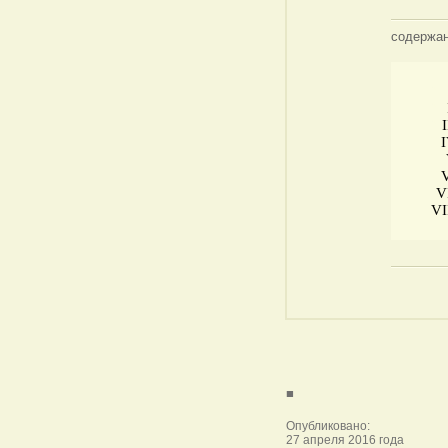
содержан
.VI
.VI
.V
I
.II
I
.III
.II
.I
V
.
VI
■
Опубликовано:
27 апреля 2016 года