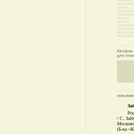
альбомов)
монографи
авторы
биографий
библиогра
авторы
научных
исследова
и издатели
литератур
Включайте
Автором 
для чтен
описание
За
Ро
/ С. За
Московс
(Б-ка «