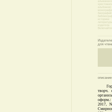
альманахо
хрестомати
альбомов) 
монографи
биографий
библиогра
историки
литературы
издатели.
Включайте
Издател
для чтен
описание
Го
творч. 
организа
оформ.:
2017,
Смирнов