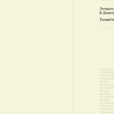
Литерату
В Димитр
Тольятт
Фонд рели
«Нообибли
и библиоф
формирую
авторы
литератур
произведен
авторы
научных
исследова
авторы-
составите
различных
сборников
(антологий