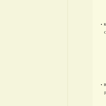
• 
С
• 
[