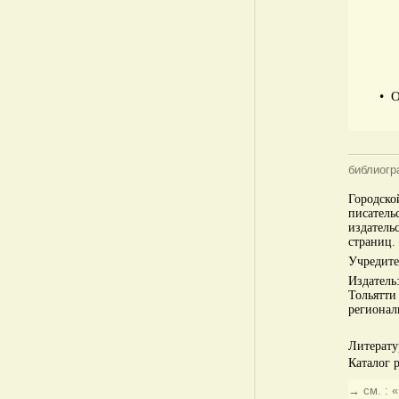
• 
библиогр
Городско
писател
издатель
страниц.
Учредите
Издател
Тольятт
регионал
Литерату
Каталог р
→ см. : 