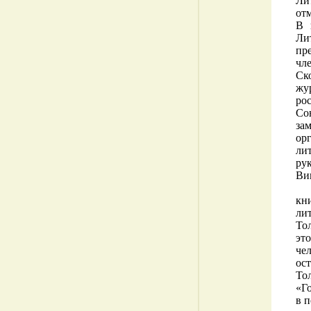
Ли
от
В 
Ли
пр
чл
Ск
жу
ро
Со
за
ор
ли
ру
Вик
кни
ли
Тол
эт
че
ос
То
«Г
в 