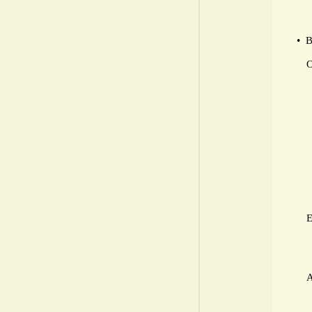
• 
О
Е
А