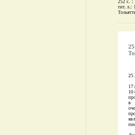
252 с. :
тит.
.
л.:
Тольятти
25
То
25
.
17
.
10
.
пр
в 
оч
пр
яв
пис