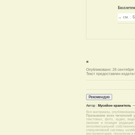
Бюллетен
→ см. : 
■
Опубликовано: 26 сентября 
Текст предоставлен издател
Автор :
Мусейон-хранитель
Все материалы, опубликованные
Призываем всех читателей у
текстовых, фото, аудио, вид
(мнение и позиция редакции
интеллектуальной собственно
спекулятивной системы хозяйс
инструментария, технологии и