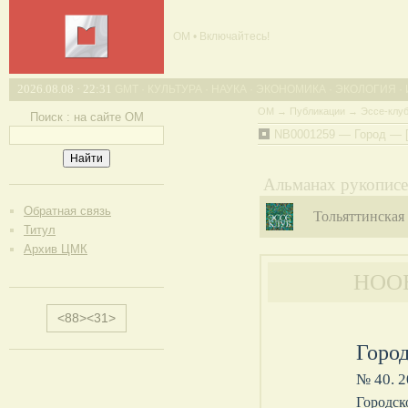
ОМ • Включайтесь!
2026.08.08 · 22:31
GMT · КУЛЬТУРА · НАУКА · ЭКОНОМИКА · ЭКОЛОГИЯ ·
ОМ
→
Публикации
→
Эссе-клу
Поиск : на сайте ОМ
NB0001259 — Город — [
.
Альманах рукописей
Обратная связь
Тольяттинская
Титул
Архив ЦМК
НОО
<88><31>
Город
№ 40. 2
Городск